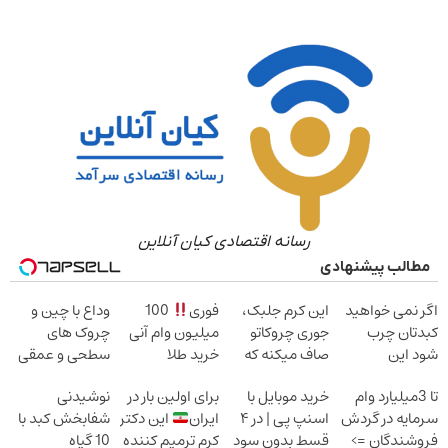
رسانه اقتصادی کیان آنلاین
مطالب پیشنهادی
اگر نمی خواهید
این کرم جلبک،
فوری
100
وداع با چین و
کبدتان چرب
جوری چروکاتو
میلیون وام آنی
چروک های
شود این
صاف میکنه که
خرید طلا
سطحی و عمقی
نوشیدنی خوش
انگار بوتاکس
پوست...
تا 3میلیارد وام
خرید موبایل با
برای اولین بار در
نوشیدنی
طعم را بنوشید
کردی!(تخفیف
سرمایه در گردش
اسنپ پی | در ۴
ایران
این دکتر
شفابخش کبد با
ویژه)
فروشندگان =>
قسط بدون سود
کرم ترمیم کننده
10 گیاه