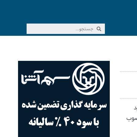
د
نصوب