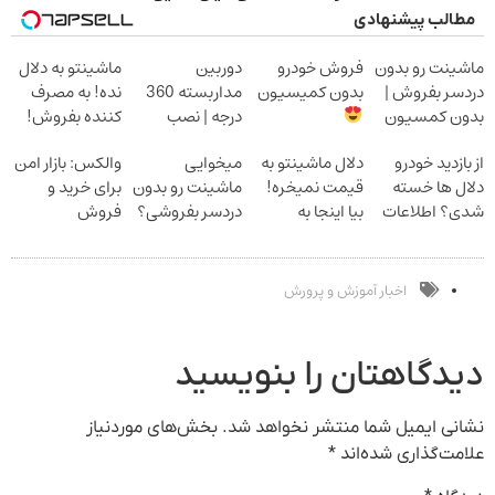
مطالب پیشنهادی
ماشینت رو بدون
فروش خودرو
دوربین
ماشینتو به دلال
دردسر بفروش |
بدون کمیسیون
مداربسته 360
نده! به مصرف
بدون کمسیون
درجه | نصب
کننده بفروش!
آسان و راحت
بدون پاسخ به
از بازدید خودرو
دلال ماشینتو به
میخوایی
والکس: بازار امن
یک تماس
دلال ها خسته
قیمت نمیخره!
ماشینت رو بدون
برای خرید و
شدی؟ اطلاعات
بیا اینجا به
دردسر بفروشی؟
فروش
ماشینت رو اینجا
قیمت
بدون کمیسیون
دارایی‌های
ثبت کن
بفروش*فقط
دیجیتال
خریدار واقعی*
اخبار آموزش و پرورش
دیدگاهتان را بنویسید
نشانی ایمیل شما منتشر نخواهد شد.
بخش‌های موردنیاز
علامت‌گذاری شده‌اند
*