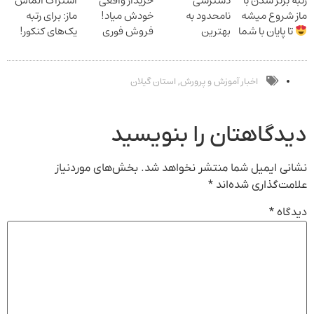
رتبه برتر شدن با
دسترسی
خریدار واقعی
اشتراک الماس
بلفا با 25%
میشه!
ماز شروع میشه
نامحدود به
خودش میاد!
ماز: برای رتبه
تخفیف
تا پایان با شما
بهترین
فروش فوری
یک‌های کنکور!
آموزش‌ها تا روز
ماشین در همراه
کنکور
مکانیک
اخبار آموزش و پرورش
استان گیلان
,
دیدگاهتان را بنویسید
نشانی ایمیل شما منتشر نخواهد شد.
بخش‌های موردنیاز
علامت‌گذاری شده‌اند
*
دیدگاه
*