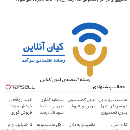
رسانه اقتصادی کیان آنلاین
مطالب پیشنهادی
ماشینت رو بدون
بدون کمیسیون
سرمایه گذاری
خریدار واقعی
دردسر بفروش |
خودروتو بفروش
بدون ریسک با
خودش میاد!
بدون کمسیون
سود 38 درصد
فروش فوری
سالانه
ماشین در همراه
نگاهِ قبل،
ماشینتو به دلال
دلال ماشینتو به
تا 3میلیارد وام
مکانیک