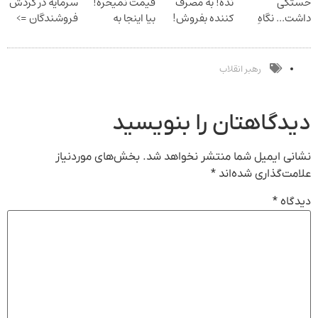
خستگی
نده! به مصرف
قیمت نمیخره!
سرمایه در گردش
داشت... نگاهِ
کننده بفروش!
بیا اینجا به
فروشندگان =>
بعد، انرژی داره
بدون پاسخ به
قیمت
فروشگاهت رو
بلفا با 25%
یک تماس
بفروش*فقط
ثبت کن
تخفیف
خریدار واقعی*
رهبر انقلاب
دیدگاهتان را بنویسید
نشانی ایمیل شما منتشر نخواهد شد.
بخش‌های موردنیاز
علامت‌گذاری شده‌اند
*
دیدگاه
*