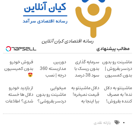
رسانه اقتصادی کیان آنلاین
مطالب پیشنهادی
ماشینت رو بدون
سرمایه گذاری
دوربین
فروش خودرو
دردسر بفروش |
بدون ریسک با
مداربسته 360
بدون کمیسیون
بدون کمسیون
سود 38 درصد
درجه | نصب
سالانه
آسان و راحت
ماشینتو به دلال
دلال ماشینتو به
میخوایی
از بازدید خودرو
نده! به مصرف
قیمت نمیخره!
ماشینت رو بدون
دلال ها خسته
کننده بفروش!
بیا اینجا به
دردسر بفروشی؟
شدی؟ اطلاعات
بدون پاسخ به
قیمت
بدون کمیسیون
ماشینت رو اینجا
یک تماس
بفروش*فقط
ثبت کن
خریدار واقعی*
یارانه نقدی