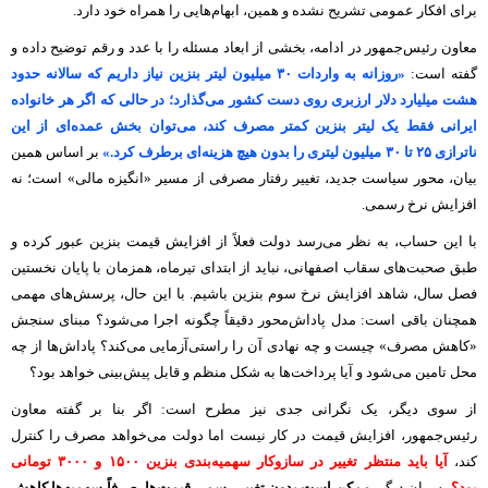
برای افکار عمومی تشریح نشده و همین، ابهام‌هایی را همراه خود دارد.
معاون رئیس‌جمهور در ادامه، بخشی از ابعاد مسئله را با عدد و رقم توضیح داده و
گفته است:
«روزانه به واردات ۳۰ میلیون لیتر بنزین نیاز داریم که سالانه حدود
هشت میلیارد دلار ارزبری روی دست کشور می‌گذارد؛ در حالی که اگر هر خانواده
ایرانی فقط یک لیتر بنزین کمتر مصرف کند، می‌توان بخش عمده‌ای از این
ناترازی ۲۵ تا ۳۰ میلیون لیتری را بدون هیچ هزینه‌ای برطرف کرد.»
بر اساس همین
بیان، محور سیاست جدید، تغییر رفتار مصرفی از مسیر «انگیزه مالی» است؛ نه
افزایش نرخ رسمی.
با این حساب، به نظر می‌رسد دولت فعلاً از افزایش قیمت بنزین عبور کرده و
طبق صحبت‌های سقاب اصفهانی، نباید از ابتدای تیرماه، همزمان با پایان نخستین
فصل سال، شاهد افزایش نرخ سوم بنزین باشیم. با این حال، پرسش‌های مهمی
همچنان باقی است: مدل پاداش‌محور دقیقاً چگونه اجرا می‌شود؟ مبنای سنجش
«کاهش مصرف» چیست و چه نهادی آن را راستی‌آزمایی می‌کند؟ پاداش‌ها از چه
محل تامین می‌شود و آیا پرداخت‌ها به شکل منظم و قابل پیش‌بینی خواهد بود؟
از سوی دیگر، یک نگرانی جدی نیز مطرح است: اگر بنا بر گفته معاون
رئیس‌جمهور، افزایش قیمت در کار نیست اما دولت می‌خواهد مصرف را کنترل
کند،
آیا باید منتظر تغییر در سازوکار سهمیه‌بندی بنزین ۱۵۰۰ و ۳۰۰۰ تومانی
بود؟
به بیان دیگر،
ممکن است بدون تغییر رسمی قیمت‌ها، صرفاً سهمیه‌ها کاهش