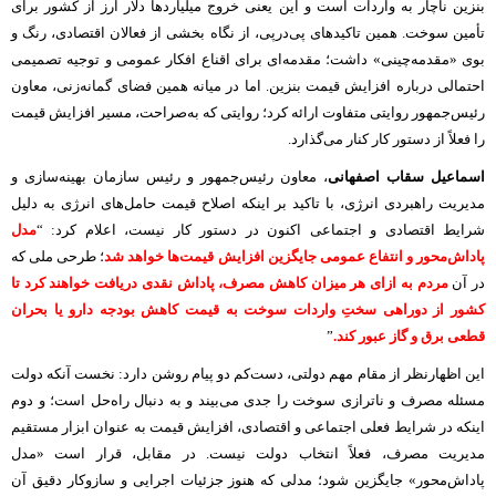
بنزین ناچار به واردات است و این یعنی خروج میلیاردها دلار ارز از کشور برای
تأمین سوخت. همین تاکیدهای پی‌درپی، از نگاه بخشی از فعالان اقتصادی، رنگ و
بوی «مقدمه‌چینی» داشت؛ مقدمه‌ای برای اقناع افکار عمومی و توجیه تصمیمی
احتمالی درباره افزایش قیمت بنزین. اما در میانه همین فضای گمانه‌زنی، معاون
رئیس‌جمهور روایتی متفاوت ارائه کرد؛ روایتی که به‌صراحت، مسیر افزایش قیمت
را فعلاً از دستور کار کنار می‌گذارد.
اسماعیل سقاب اصفهانی
، معاون رئیس‌جمهور و رئیس سازمان بهینه‌سازی و
مدیریت راهبردی انرژی، با تاکید بر اینکه اصلاح قیمت حامل‌های انرژی به دلیل
شرایط اقتصادی و اجتماعی اکنون در دستور کار نیست، اعلام کرد: “
مدل
پاداش‌محور و انتفاع عمومی جایگزین افزایش قیمت‌ها خواهد شد
؛ طرحی ملی که
در آن
مردم به ازای هر میزان کاهش مصرف، پاداش نقدی دریافت خواهند کرد تا
کشور از دوراهی سختِ واردات سوخت به قیمت کاهش بودجه دارو یا بحران
قطعی برق و گاز عبور کند.
”
این اظهارنظر از مقام مهم دولتی، دست‌کم دو پیام روشن دارد: نخست آنکه دولت
مسئله مصرف و ناترازی سوخت را جدی می‌بیند و به دنبال راه‌حل است؛ و دوم
اینکه در شرایط فعلی اجتماعی و اقتصادی، افزایش قیمت به عنوان ابزار مستقیم
مدیریت مصرف، فعلاً انتخاب دولت نیست. در مقابل، قرار است «مدل
پاداش‌محور» جایگزین شود؛ مدلی که هنوز جزئیات اجرایی و سازوکار دقیق آن