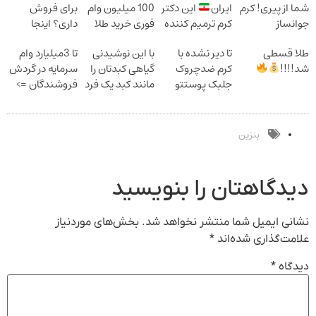
شما از پیری! کرم
ایران
این دکتر
100 میلیون وام
برای فروش
جوانساز
کرم ترمیم کننده
فوری خرید طلا
داری؟ اینجا
جلبک50%تخفیف
23 روزه ساخت!
سریع بفروشش
طلا قسطی
تا دیر نشده با
با این نوشیدنی
تا 3میلیارد وام
شد!!!!
کرم ضدچروک
گیاهی کبدتان را
سرمایه در گردش
جلبک پوستتو
مانند کبد یک فرد
فروشندگان =>
صاف و آینه ای
15ساله تمیز
فروشگاهت رو
کن!
کنید
ثبت کن
بنزین
دیدگاهتان را بنویسید
نشانی ایمیل شما منتشر نخواهد شد.
بخش‌های موردنیاز
علامت‌گذاری شده‌اند
*
دیدگاه
*