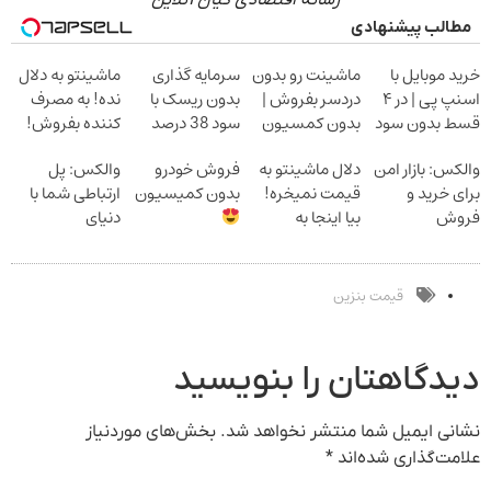
رسانه اقتصادی کیان آنلاین
مطالب پیشنهادی
خرید موبایل با
ماشینت رو بدون
سرمایه گذاری
ماشینتو به دلال
اسنپ پی | در ۴
دردسر بفروش |
بدون ریسک با
نده! به مصرف
قسط بدون سود
بدون کمسیون
سود 38 درصد
کننده بفروش!
و کارمزد!
سالانه
بدون پاسخ به
والکس: بازار امن
دلال ماشینتو به
فروش خودرو
والکس: پل
یک تماس
برای خرید و
قیمت نمیخره!
بدون کمیسیون
ارتباطی شما با
فروش
بیا اینجا به
دنیای
دارایی‌های
قیمت
سرمایه‌گذاری
دیجیتال
بفروش*فقط
دیجیتال
خریدار واقعی*
قیمت بنزین
دیدگاهتان را بنویسید
نشانی ایمیل شما منتشر نخواهد شد.
بخش‌های موردنیاز
علامت‌گذاری شده‌اند
*