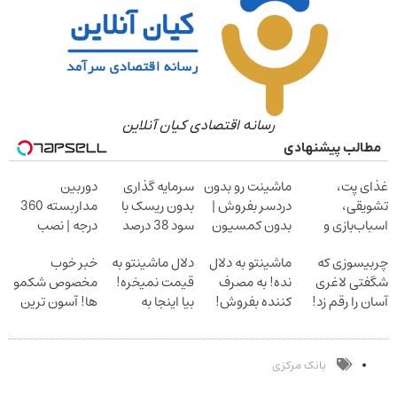
رسانه اقتصادی کیان آنلاین
مطالب پیشنهادی
غذای پت،
ماشینت رو بدون
سرمایه گذاری
دوربین
تشویقی،
دردسر بفروش |
بدون ریسک با
مداربسته 360
اسباب‌بازی و
بدون کمسیون
سود 38 درصد
درجه | نصب
لوازم بهداشتی را
سالانه
آسان و راحت
چربیسوزی که
ماشینتو به دلال
دلال ماشینتو به
خبر خوب
با تخفیف تهیه
شگفتی لاغری
نده! به مصرف
قیمت نمیخره!
مخصوص شکمو
کنید
آسان را رقم زد!
کننده بفروش!
بیا اینجا به
ها! آسون ترین
بدون پاسخ به
قیمت
روش لاغری
یک تماس
بفروش*فقط
معرفی شد
خریدار واقعی*
بانک مرکزی