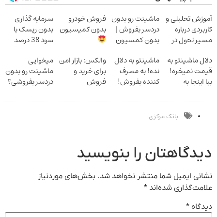
آموزش تحلیلی و
ماشینت رو بدون
فروش خودرو
سرمایه گذاری
کاربردی درباره
دردسر بفروش |
بدون کمیسیون
بدون ریسک با
مسیر تحول در
بدون کمسیون
سود 38 درصد
نظام مالیاتی
سالانه
دلال ماشینتو به
ماشینتو به دلال
والکس: بازار امن
میخوایی
قیمت نمیخره!
نده! به مصرف
برای خرید و
ماشینت رو بدون
بیا اینجا به
کننده بفروش!
فروش
دردسر بفروشی؟
قیمت
بدون پاسخ به
دارایی‌های
بدون کمیسیون
بفروش*فقط
یک تماس
دیجیتال
خریدار واقعی*
بانک مرکزی
دیدگاهتان را بنویسید
نشانی ایمیل شما منتشر نخواهد شد.
بخش‌های موردنیاز
علامت‌گذاری شده‌اند
*
دیدگاه
*