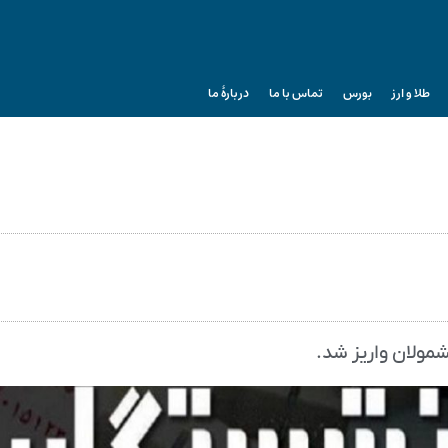
طلا و ارز
بورس
تماس با ما
دربارۀ ما