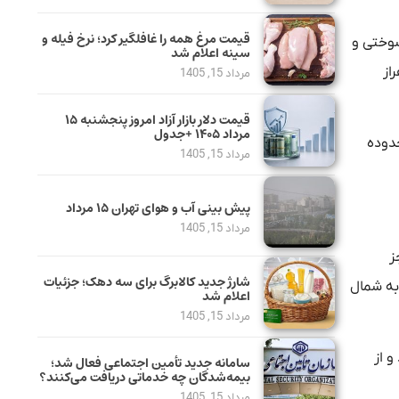
قیمت مرغ همه را غافلگیر کرد؛ نرخ فیله و
دسوختی و
سینه اعلام شد
ماه از محور هراز
مرداد 15, 1405
قیمت دلار بازار آزاد امروز پنجشنبه ۱۵
مرداد ۱۴۰۵ +جدول
مقطعی از محدوده
مرداد 15, 1405
پیش بینی آب و هوای تهران ۱۵ مرداد
مرداد 15, 1405
ز
شارژ جدید کالابرگ برای سه دهک؛ جزئیات
 جمعه ۱۵ خرداد از مسیر جنوب به شمال
اعلام شد
مرداد 15, 1405
 فاسدشدنی از ساعت ۱۳ تا ۲۴ روز چهارشنبه ۱۳ خرداد و از
سامانه جدید تأمین اجتماعی فعال شد؛
بیمه‌شدگان چه خدماتی دریافت می‌کنند؟
مرداد 15, 1405