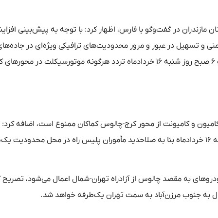
ازندران در گفت‌و‌گو با فارس، اظهار کرد: با توجه به پیش‌بینی افز
یمنی و تسهیل در عبور و مرور محدودیت‌های ترافیکی ویژه‌ای در جاده‌ها
اجرا می‌شود.وی افزود: ساعت ۱۲ ظهر امروز چهارشنبه ۱۳ تا ساعت ۶ صبح روز شنبه ۱۶ خردادماه تردد هرگونه موتورسیکلت در محور‌
، کامیون و کامیونت از محور کرج-چالوس کماکان ممنوع است، اضافه کرد:
افزایش حجم ترافیک در روز‌های چهارشنبه ۱۳، پنج‌شنبه ۱۴ و شنبه ۱۶ خردادماه بنا به صلاحدید مأموران پلیس راه در محل محدودیت
ممنوعیت تردد برای خودرو‌های به مقصد چالوس از آزادراه تهران-شمال اعمال می‌شود، تصریح 