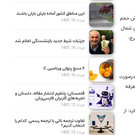
این مناطق کشور آماده بارش باران باشند
ایش حجم
مرداد 16, 1405
ی شمال
های کرج-
جزئیات شرط جدید بازنشستگی اعلام شد
مرداد 16, 1405
۶ منبع پنهان ویتامین C
مرداد 16, 1405
 درصورت
 یک‌طرفه
قلمستان؛ پلتفرم انتشار مقاله، داستان و
تجربه‌های کاربران فارسی‌زبان
مرداد 15, 1405
کرد: از
تفاوت ترجمه ناتی با ترجمه رسمی. کدام را
انتخاب کنیم؟
مرداد 15, 1405