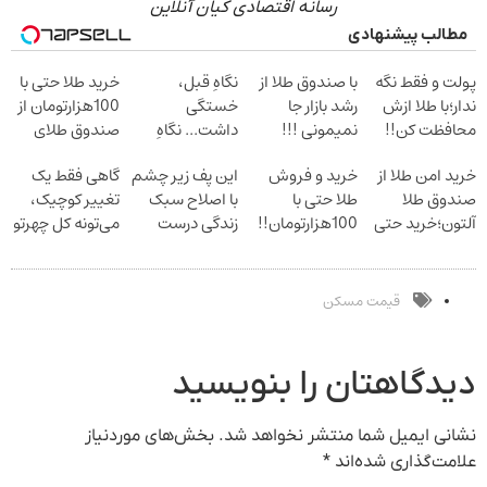
رسانه اقتصادی کیان آنلاین
مطالب پیشنهادی
پولت و فقط نگه
با صندوق طلا از
نگاهِ قبل،
خرید طلا حتی با
ندار؛با طلا ازش
رشد بازار جا
خستگی
100هزارتومان از
محافظت کن!!
نمیمونی !!!
داشت... نگاهِ
صندوق طلای
شروع سرمایه
همین حالا
بعد، انرژی داره
آلتون
خرید امن طلا از
خرید و فروش
این پف زیر چشم
گاهی فقط یک
گذاری
شروع کن
بلفا با 25%
صندوق طلا
طلا حتی با
با اصلاح سبک
تغییر کوچیک،
تخفیف
آلتون؛خرید حتی
100هزارتومان!!
زندگی درست
می‌تونه کل چهرتو
با 100هزارتومان
ثبت مشاوره
بشو نیست
متحول کنه
رایگان
مشاوره رایگان
تغییر طبیعی
بگیر
قیمت مسکن
دیدگاهتان را بنویسید
نشانی ایمیل شما منتشر نخواهد شد.
بخش‌های موردنیاز
علامت‌گذاری شده‌اند
*