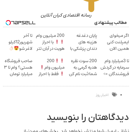
رسانه اقتصادی کیان آنلاین
مطالب پیشنهادی
اگر میخوای
پایان دغدغه
200 میلیون وام
تا آخر
ایمپلنت کنی
هزینه های
با احراز
شهریور12کیلو
همین الان
دندان پزشکی با
هویت در آبان تتر
لاغر شو
وقتشه | فقط با
پک سفید کننده
تا 3میلیارد وام
200 سوت نقره
200
صاحب فروشگاه
۲۵ میلیون
خانگی
سرمایه در گردش
هدیه گرمی به
میلیون وام
هستی؟ وام تا ۳
تومان!!!
فروشندگان =>
شما؛ثبت نام کن
فقط با احراز
میلیارد تومان
فروشگاهت رو
هویت
بگیر
ثبت کن
اخبار روز
دیدگاهتان را بنویسید
نشانی ایمیل شما منتشر نخواهد شد.
بخش‌های موردنیاز