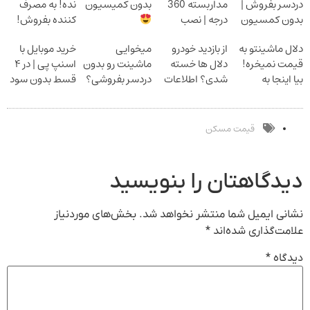
دردسر بفروش |
مداربسته 360
بدون کمیسیون
نده! به مصرف
بدون کمسیون
درجه | نصب
کننده بفروش!
آسان و راحت
بدون پاسخ به
دلال ماشینتو به
از بازدید خودرو
میخوایی
خرید موبایل با
یک تماس
قیمت نمیخره!
دلال ها خسته
ماشینت رو بدون
اسنپ پی | در ۴
بیا اینجا به
شدی؟ اطلاعات
دردسر بفروشی؟
قسط بدون سود
قیمت
ماشینت رو اینجا
بدون کمیسیون
و کارمزد!
بفروش*فقط
ثبت کن
خریدار واقعی*
قیمت مسکن
دیدگاهتان را بنویسید
نشانی ایمیل شما منتشر نخواهد شد.
بخش‌های موردنیاز
علامت‌گذاری شده‌اند
*
دیدگاه
*