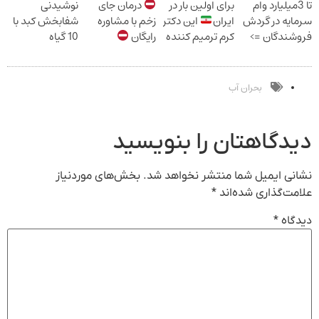
تا 3میلیارد وام
برای اولین بار در
درمان جای
نوشیدنی
سلامت+55تخفیف)
سرمایه در گردش
ایران
این دکتر
زخم با مشاوره
شفابخش کبد با
فروشندگان =>
کرم ترمیم کننده
رایگان
10 گیاه
فروشگاهت رو
23 روزه ساخت!
موثر(تخفیف تا
ثبت کن
امشب)
بحران آب
دیدگاهتان را بنویسید
نشانی ایمیل شما منتشر نخواهد شد.
بخش‌های موردنیاز
علامت‌گذاری شده‌اند
*
دیدگاه
*