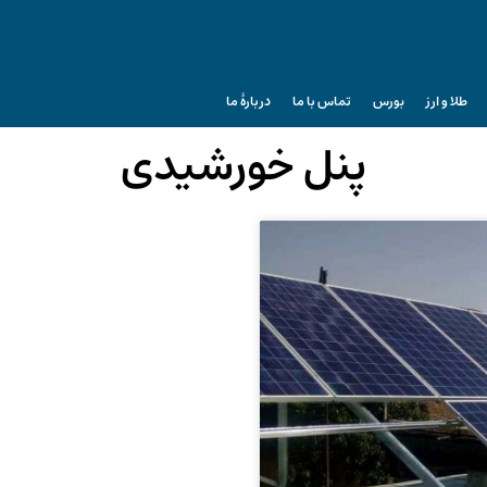
طلا و ارز
بورس
تماس با ما
دربارۀ ما
پنل خورشیدی