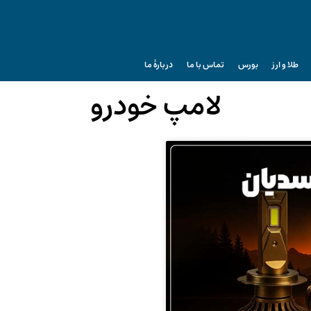
طلا و ارز
بورس
تماس با ما
دربارۀ ما
لامپ خودرو