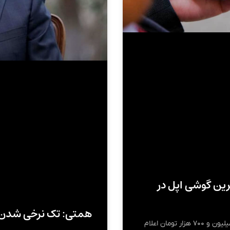
ز ۳ دی ۱۴۰۳/ ارزانترین گوشی اپل در
همتی: تک نرخی شدن
قیمت آیفون ۱۱ امروز ( 3 دی 1403) در بازار موبایل ۳۵ میلیون و ۷۰۰ هزار تومان اعلام